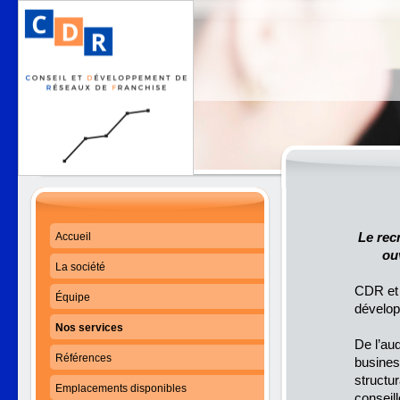
Le rec
Accueil
ou
La société
CDR et 
Équipe
dévelop
Nos services
De l’au
Références
busines
structu
Emplacements disponibles
conseill