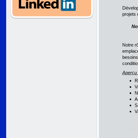
Dévelop
projets 
No
Notre r
emplace
besoins
conditio
Aperçu 
R
V
N
A
S
V