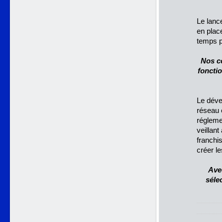
Le lanc
en plac
temps po
Nos co
fonctio
Le déve
réseau e
régleme
veillant
franchis
créer le
Ave
séle